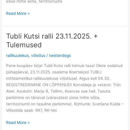
sisse mitte sõita, territooriumil
Read More »
Tubli Kutsi ralli 23.11.2025. +
Tubli
Kutsi
Tulemused
ralli
23.11.2025.
rallikuulekus
,
võistlus
/
twisterdogs
+
Pane kuupäev kirja! Tubli Kutsi ralli toimub taas! Olete oodatud
Tulemused
pühapäeval, 23.11.2025. osalema Koertekool TUBLI
mitteametlikul rallikuulekuse võistlusel. Algus kell 09.30.
REGISTREERIMINE ON LÕPPENUD! Korraldaja ja vetarst: Triin
Abel. Asukoht: Marja 9, Tallinn, Koeruse soe hall. Tasuta
parkimine on tänaval (väravatest sisse mitte sõita,
territooriumil on tasuline parkimine). Kohtunik: Svetlana Kulda –
Võistelda saab RK1, RK-Vet
Read More »