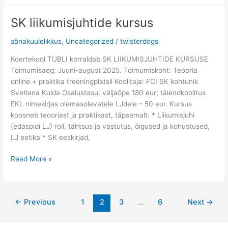
SK liikumisjuhtide kursus
SK
liikumisjuhtide
sõnakuulelikkus
,
Uncategorized
/
twisterdogs
kursus
Koertekool TUBLI korraldab SK LIIKUMISJUHTIDE KURSUSE
Toimumisaeg: Juuni-august 2025. Toimumiskoht: Teooria
online + praktika treeningplatsil Koolitaja: FCI SK kohtunik
Svetlana Kulda Osalustasu: väljaõpe 180 eur; täiendkoolitus
EKL nimekirjas olemasolevatele LJdele – 50 eur. Kursus
koosneb teooriast ja praktikast, täpsemalt: * Liikumisjuhi
(edaspidi LJ) roll, tähtsus ja vastutus, õigused ja kohustused,
LJ eetika * SK eeskirjad,
Read More »
←
Previous
1
2
3
…
6
Next
→