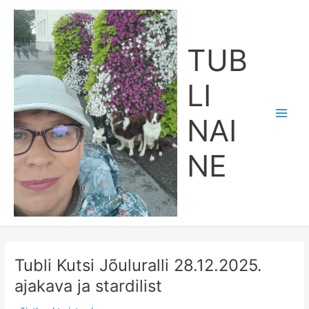
Skip
Main
to
Men
content
TUB
LI
NAI
NE
Tubli Kutsi Jõuluralli 28.12.2025.
Tubli
Kutsi
ajakava ja stardilist
Jõuluralli
28.12.2025.