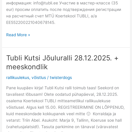
информация: info@tubli.ee Участие в мастер-классе (35
eur) просим оплатить после подтверждения регистрации
на расчетный счет MTÜ Koertekool TUBLI, a/a
EE552200221040678145.
Read More »
Tubli Kutsi Jõuluralli 28.12.2025. +
Tubli
Kutsi
meeskondlik
Jõuluralli
28.12.2025.
rallikuulekus
,
võistlus
/
twisterdogs
+
Pane kuupäev kirja! Tubli Kutsi ralli toimub taas! Seekord on
meeskondlik
tavalisest lõbusam! Olete oodatud pühapäeval, 28.12.2025.
osalema Koertekool TUBLI mitteametlikul rallikuulekuse
võistlusel. Algus kell 15.00. REGISTREERIMINE ON LÕPPENUD,
kuid meeskondade kokkupanek veel mitte 🙂 Korraldaja ja
vetarst: Triin Abel. Asukoht: Marja 9, Tallinn, Koeruse soe hall
(vahetusjalatsid!). Tasuta parkimine on tänaval (väravatest