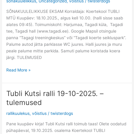
sõnakuulelikkus
,
Uncategorized
,
võistlus
/
twisterdogs
2025
SÕNAKUULELIKKUSE EKSAM Korraldaja: Koertekool TUBLI
+
MTÜ Kuupäev: 18.10.2025., algus kell 10.00. (halli sisse saab
tulemused
alates 09:45). Toimumiskoht: Harjumaa, Tagadi küla, Tagadi
tee, Tagadi hall (www.tagadi.ee). Google Mapsil otsingule
panna “Tagagi treeningkeskus” või “Tagadi koerte seikluspark”.
Palume autod jätta parklasse WC juures. Halli juures ja muru
peale palume mitte parkida. Samuti palume koristada koera
järgi. TULEMUSED
Read More »
Tubli Kutsi ralli 19-10-2025. –
Tubli
Kutsi
tulemused
ralli
19-
rallikuulekus
,
võistlus
/
twisterdogs
10-
Pane kuupäev kirja! Tubli Kutsi ralli toimub taas! Olete oodatud
2025.
pühapäeval, 19.10.2025. osalema Koertekool TUBLI
–