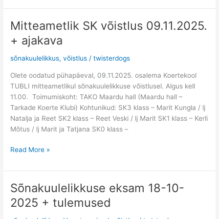
Mitteametlik SK võistlus 09.11.2025.
Mitteametlik
SK
+ ajakava
võistlus
09.11.2025.
sõnakuulelikkus
,
võistlus
/
twisterdogs
+
Olete oodatud pühapäeval, 09.11.2025. osalema Koertekool
ajakava
TUBLI mitteametlikul sõnakuulelikkuse võistlusel. Algus kell
11.00. Toimumiskoht: TAKO Maardu hall (Maardu hall –
Tarkade Koerte Klubi) Kohtunikud: SK3 klass – Marit Kungla / lj
Natalja ja Reet SK2 klass – Reet Veski / lj Marit SK1 klass – Kerli
Mõtus / lj Marit ja Tatjana SK0 klass –
Read More »
Sõnakuulelikkuse eksam 18-10-
Sõnakuulelikkuse
eksam
2025 + tulemused
18-
10-