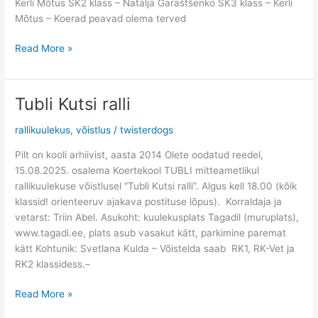
Kerli Mõtus SK2 klass – Natalja Garaštšenko SK3 klass – Kerli
Mõtus – Koerad peavad olema terved
Read More »
Tubli Kutsi ralli
Tubli
Kutsi
rallikuulekus
,
võistlus
/
twisterdogs
ralli
Pilt on kooli arhiivist, aasta 2014 Olete oodatud reedel,
15.08.2025. osalema Koertekool TUBLI mitteametlikul
rallikuulekuse võistlusel “Tubli Kutsi ralli”. Algus kell 18.00 (kõik
klassid! orienteeruv ajakava postituse lõpus). Korraldaja ja
vetarst: Triin Abel. Asukoht: kuulekusplats Tagadil (muruplats),
www.tagadi.ee, plats asub vasakut kätt, parkimine paremat
kätt Kohtunik: Svetlana Kulda – Võistelda saab RK1, RK-Vet ja
RK2 klassidess.–
Read More »