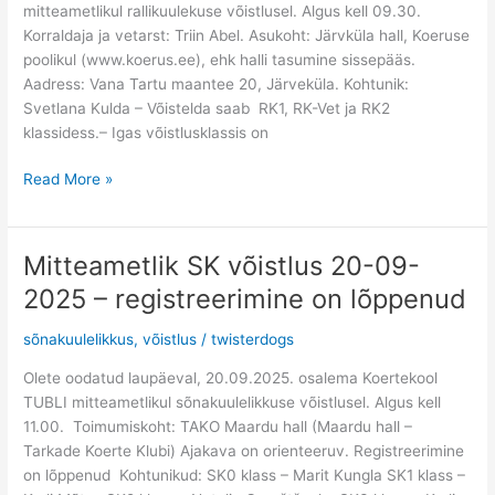
mitteametlikul rallikuulekuse võistlusel. Algus kell 09.30.
tulemused
Korraldaja ja vetarst: Triin Abel. Asukoht: Järvküla hall, Koeruse
poolikul (www.koerus.ee), ehk halli tasumine sissepääs.
Aadress: Vana Tartu maantee 20, Järveküla. Kohtunik:
Svetlana Kulda – Võistelda saab RK1, RK-Vet ja RK2
klassidess.– Igas võistlusklassis on
Read More »
Mitteametlik SK võistlus 20-09-
Mitteametlik
SK
2025 – registreerimine on lõppenud
võistlus
20-
sõnakuulelikkus
,
võistlus
/
twisterdogs
09-
Olete oodatud laupäeval, 20.09.2025. osalema Koertekool
2025
TUBLI mitteametlikul sõnakuulelikkuse võistlusel. Algus kell
–
11.00. Toimumiskoht: TAKO Maardu hall (Maardu hall –
registreerimine
Tarkade Koerte Klubi) Ajakava on orienteeruv. Registreerimine
on
on lõppenud Kohtunikud: SK0 klass – Marit Kungla SK1 klass –
lõppenud