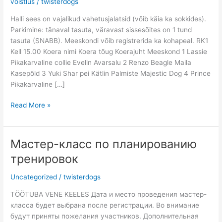
võistlus
/
twisterdogs
ajakava
Halli sees on vajalikud vahetusjalatsid (võib käia ka sokkides).
ja
Parkimine: tänaval tasuta, väravast sissesõites on 1 tund
stardilist
tasuta (SNABB). Meeskondi võib registrerida ka kohapeal. RK1
Kell 15.00 Koera nimi Koera tõug Koerajuht Meeskond 1 Lassie
Pikakarvaline collie Evelin Avarsalu 2 Renzo Beagle Maila
Kasepõld 3 Yuki Shar pei Kätlin Palmiste Majestic Dog 4 Prince
Pikakarvaline […]
Read More »
Мастер-класс по планированию
Мастер-
класс
тренировок
по
планированию
Uncategorized
/
twisterdogs
тренировок
TÖÖTUBA VENE KEELES Дата и место проведения мастер-
класса будет выбрана после регистрации. Во внимание
будут приняты пожелания участников. Дополнительная