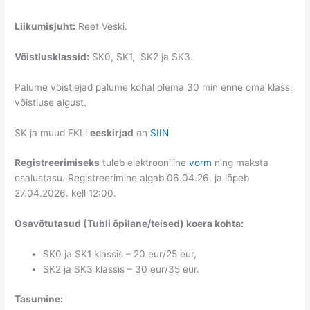
Liikumisjuht:
Reet Veski.
Võistlusklassid:
SK0, SK1, SK2 ja SK3.
Palume võistlejad palume kohal olema 30 min enne oma klassi
võistluse algust.
SK ja muud EKLi
eeskirjad
on
SIIN
Registreerimiseks
tuleb elektrooniline
vorm
ning maksta
osalustasu. Registreerimine algab 06.04.26. ja lõpeb
27.04.2026. kell 12:00.
Osavõtutasud (Tubli õpilane/teised) koera kohta:
SK0 ja SK1 klassis – 20 eur/25 eur,
SK2 ja SK3 klassis – 30 eur/35 eur.
Tasumine: