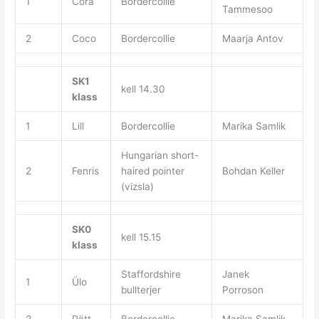
1
Cora
Bordercollie
Tammesoo
2
Coco
Bordercollie
Maarja Antov
SK1
kell 14.30
klass
1
Lill
Bordercollie
Marika Samlik
Hungarian short-
2
Fenris
haired pointer
Bohdan Keller
(vizsla)
SK0
kell 15.15
klass
Staffordshire
Janek
1
Ülo
bullterjer
Porroson
2
Pätt
Bordercollie
Marika Samlik