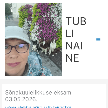
Skip
Main
to
Men
content
TUB
LI
NAI
NE
Sõnakuulelikkuse eksam
03.05.2026.
/
sõnakuulelikkus
,
võistlus
/ By
twisterdogs