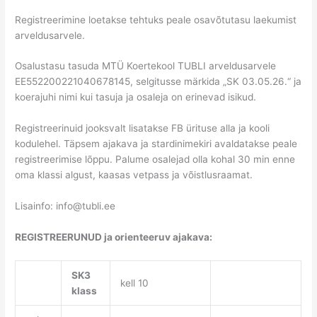
Registreerimine loetakse tehtuks peale osavõtutasu laekumist
arveldusarvele.
Osalustasu tasuda MTÜ Koertekool TUBLI arveldusarvele
EE552200221040678145, selgitusse märkida „SK 03.05.26.“ ja
koerajuhi nimi kui tasuja ja osaleja on erinevad isikud.
Registreerinuid jooksvalt lisatakse FB ürituse alla ja kooli
kodulehel. Täpsem ajakava ja stardinimekiri avaldatakse peale
registreerimise lõppu. Palume osalejad olla kohal 30 min enne
oma klassi algust, kaasas vetpass ja võistlusraamat.
Lisainfo: info@tubli.ee
REGISTREERUNUD ja orienteeruv ajakava:
SK3
kell 10
klass