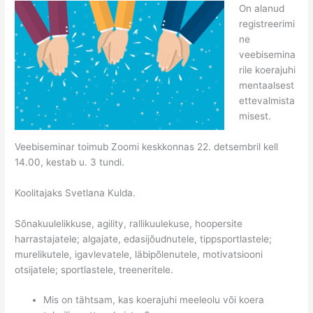
On alanud
registreerimi
ne
veebisemina
rile koerajuhi
mentaalsest
ettevalmista
misest.
Veebiseminar toimub Zoomi keskkonnas 22. detsembril kell
14.00, kestab u. 3 tundi.
Koolitajaks Svetlana Kulda.
Sõnakuulelikkuse, agility, rallikuulekuse, hoopersite
harrastajatele; algajate, edasijõudnutele, tippsportlastele;
murelikutele, igavlevatele, läbipõlenutele, motivatsiooni
otsijatele; sportlastele, treeneritele.
Mis on tähtsam, kas koerajuhi meeleolu või koera