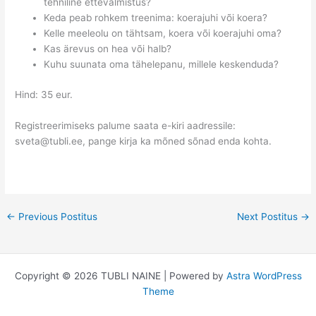
tehniline ettevalmistus?
Keda peab rohkem treenima: koerajuhi või koera?
Kelle meeleolu on tähtsam, koera või koerajuhi oma?
Kas ärevus on hea või halb?
Kuhu suunata oma tähelepanu, millele keskenduda?
Hind: 35 eur.
Registreerimiseks palume saata e-kiri aadressile:
sveta@tubli.ee, pange kirja ka mõned sõnad enda kohta.
←
Previous Postitus
Next Postitus
→
Copyright © 2026 TUBLI NAINE | Powered by
Astra WordPress
Theme