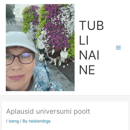
Skip
Main
to
Men
content
TUB
LI
NAI
NE
Aplausid universumi poolt
/
loeng
/ By
twisterdogs