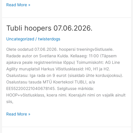
Read More »
Tubli hoopers 07.06.2026.
Tubli
hoopers
Uncategorized
/
twisterdogs
07.06.2026.
Olete oodatud 07.06.2026. hoopersi treeningvõistlusele.
Radade autor on Svetlana Kulda. Kellaaeg: 11:00 (Täpsem
ajakava peale registreerimise lõppu) Toimumiskoht: AG Line
Agility muruplatsil Harkus Võistlusklassid: H0, H1 ja H2.
Osalustasu: Iga rada on 9 eurot (sisaldab ühte kordusjooksu).
Osalustasu tasuda MTÜ Koertekool TUBLI, a/a
EE552200221040678145. Selgitusse märkida:
HOOP+võistlusklass, koera nimi. Koerajuhi nimi on vajalik ainult
siis,
Read More »