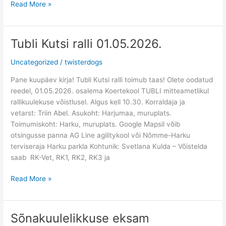
Read More »
Tubli Kutsi ralli 01.05.2026.
Tubli
Kutsi
Uncategorized
/
twisterdogs
ralli
01.05.2026.
Pane kuupäev kirja! Tubli Kutsi ralli toimub taas! Olete oodatud
reedel, 01.05.2026. osalema Koertekool TUBLI mitteametlikul
rallikuulekuse võistlusel. Algus kell 10.30. Korraldaja ja
vetarst: Triin Abel. Asukoht: Harjumaa, muruplats.
Toimumiskoht: Harku, muruplats. Google Mapsil võib
otsingusse panna AG Line agilitykool või Nõmme-Harku
terviseraja Harku parkla Kohtunik: Svetlana Kulda – Võistelda
saab RK-Vet, RK1, RK2, RK3 ja
Read More »
Sõnakuulelikkuse eksam
Sõnakuulelikkuse