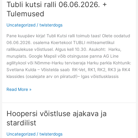
Tubli kutsi ralli 06.06.2026. +
Tubli
kutsi
Tulemused
ralli
06.06.2026.
Uncategorized
/
twisterdogs
+
Pane kuupäev kirja! Tubli Kutsi ralli toimub taas! Olete oodatud
Tulemused
06.06.2026. osalema Koertekool TUBLI mitteametlikul
rallikuulekuse võistlusel. Algus kell 10.30. Asukoht: Harku,
muruplats. Google Mapsil võib otsingusse panna AG Line
agilitykool või Nõmme-Harku terviseraja Harku parkla Kohtunik:
Svetlana Kulda – Võistelda saab RK-Vet, RK1, RK2, RK3 ja RK4
klassides (osalejate arv on piiratud!)– Igas võistlusklassis
Read More »
Hoopersi võistluse ajakava ja
Hoopersi
võistluse
stardilist
ajakava
ja
Uncategorized
/
twisterdogs