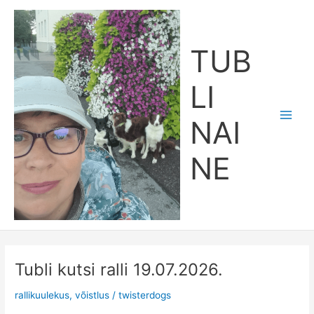
Skip
Main
to
Men
content
TUB
LI
NAI
NE
Tubli kutsi ralli 19.07.2026.
Tubli
kutsi
rallikuulekus
,
võistlus
/
twisterdogs
ralli
19.07.2026.