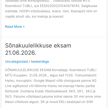
(sisaldab ühte kordusjooksu). Osalustasu tasuda MTÜ
Koertekool TUBLI, a/a EE552200221040678145. Selgitusse
märkida: HOOP+võistlusklass, koera nimi. Koerajuhi nimi on
vajalik ainult siis, kui maksja ja koerad
Read More »
Sõnakuulelikkuse eksam
Sõnakuulelikkuse
eksam
21.06.2026.
21.06.2026.
Uncategorized
/
twisterdogs
SÕNAKUULELIKKUSE EKSAM Korraldaja: Koertekool TUBLI
MTÜ Kuupäev: 21.06.2026., algus kell 11.00. Toimumiskoht:
Harku, muruplats. Google Mapsil võib otsingusse panna AG
Line agilitykool või Nõmme-Harku terviseraja Harku parkla
Kohtunik: Svetlana Kulda Võistlusklassid: SK0, SK1, SK2 ja
SK3. Palume võistlejad palume kohal olema 30 min enne oma
klassi võistluse algust. SK ja muud EKLi eeskirjad on SIIN