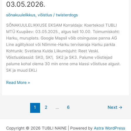
eksam
03.05.2026.
03.05.2026.
sõnakuulelikkus
,
võistlus
/
twisterdogs
SÕNAKUULELIKKUSE EKSAM Korraldaja: Koertekool TUBLI
MTÜ Kuupäev: 03.05.2025., algus kell 10.00. Toimumiskoht:
Harku, muruplats. Google Mapsil võib otsingusse panna AG
Line agilitykool või Nõmme-Harku terviseraja Harku parkla
Kohtunik: Svetlana Kulda Liikumisjuht: Reet Veski.
Võistlusklassid: SK0, SK1, SK2 ja SK3. Palume võistlejad
palume kohal olema 30 min enne oma klassi võistluse algust.
SK ja muud EKLi
Read More »
1
2
…
6
Next
→
Copyright © 2026 TUBLI NAINE | Powered by
Astra WordPress