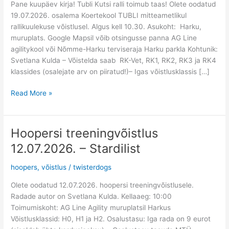
Pane kuupäev kirja! Tubli Kutsi ralli toimub taas! Olete oodatud
19.07.2026. osalema Koertekool TUBLI mitteametlikul
rallikuulekuse võistlusel. Algus kell 10.30. Asukoht: Harku,
muruplats. Google Mapsil võib otsingusse panna AG Line
agilitykool või Nõmme-Harku terviseraja Harku parkla Kohtunik:
Svetlana Kulda – Võistelda saab RK-Vet, RK1, RK2, RK3 ja RK4
klassides (osalejate arv on piiratud!)– Igas võistlusklassis […]
Read More »
Hoopersi treeningvõistlus
Hoopersi
treeningvõistlus
12.07.2026. – Stardilist
12.07.2026.
–
hoopers
,
võistlus
/
twisterdogs
Stardilist
Olete oodatud 12.07.2026. hoopersi treeningvõistlusele.
Radade autor on Svetlana Kulda. Kellaaeg: 10:00
Toimumiskoht: AG Line Agility muruplatsil Harkus
Võistlusklassid: H0, H1 ja H2. Osalustasu: Iga rada on 9 eurot