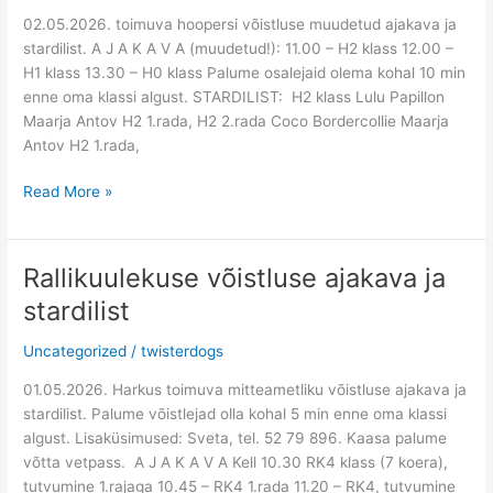
stardilist
02.05.2026. toimuva hoopersi võistluse muudetud ajakava ja
stardilist. A J A K A V A (muudetud!): 11.00 – H2 klass 12.00 –
H1 klass 13.30 – H0 klass Palume osalejaid olema kohal 10 min
enne oma klassi algust. STARDILIST: H2 klass Lulu Papillon
Maarja Antov H2 1.rada, H2 2.rada Coco Bordercollie Maarja
Antov H2 1.rada,
Read More »
Rallikuulekuse võistluse ajakava ja
Rallikuulekuse
võistluse
stardilist
ajakava
ja
Uncategorized
/
twisterdogs
stardilist
01.05.2026. Harkus toimuva mitteametliku võistluse ajakava ja
stardilist. Palume võistlejad olla kohal 5 min enne oma klassi
algust. Lisaküsimused: Sveta, tel. 52 79 896. Kaasa palume
võtta vetpass. A J A K A V A Kell 10.30 RK4 klass (7 koera),
tutvumine 1.rajaga 10.45 – RK4 1.rada 11.20 – RK4, tutvumine