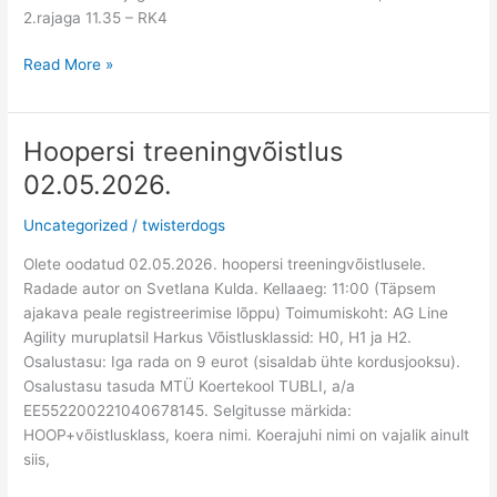
2.rajaga 11.35 – RK4
Read More »
Hoopersi treeningvõistlus
Hoopersi
treeningvõistlus
02.05.2026.
02.05.2026.
Uncategorized
/
twisterdogs
Olete oodatud 02.05.2026. hoopersi treeningvõistlusele.
Radade autor on Svetlana Kulda. Kellaaeg: 11:00 (Täpsem
ajakava peale registreerimise lõppu) Toimumiskoht: AG Line
Agility muruplatsil Harkus Võistlusklassid: H0, H1 ja H2.
Osalustasu: Iga rada on 9 eurot (sisaldab ühte kordusjooksu).
Osalustasu tasuda MTÜ Koertekool TUBLI, a/a
EE552200221040678145. Selgitusse märkida:
HOOP+võistlusklass, koera nimi. Koerajuhi nimi on vajalik ainult
siis,