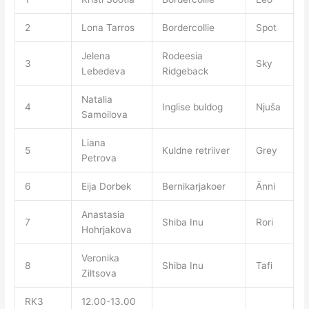
2
Lona Tarros
Bordercollie
Spot
Jelena
Rodeesia
3
Sky
Lebedeva
Ridgeback
Natalia
4
Inglise buldog
Njuša
Samoilova
Liana
5
Kuldne retriiver
Grey
Petrova
6
Eija Dorbek
Bernikarjakoer
Änni
Anastasia
7
Shiba Inu
Rori
Hohrjakova
Veronika
8
Shiba Inu
Tafi
Ziltsova
RK3
12.00-13.00