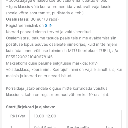
– Jooksuajaga emased koerad võistlema lubatud ei ole.
– Igas klassis võib koera premeerida vastavalt vajadusele
(peale võtte sooritamist, pudistada ei tohi).
Osalustasu:
30 eur (3 rada)
Registreerimislink on
SIIN
Koerad peavad olema terved ja vaktsineeritud.
Osalemistasu palume tasuda peale teie nime avaldamist siin
postituse lõpus asuvas osalejate nimekirjas, kuid mitte hiljem
kui nädal enne võitluse toimimist: MTÜ Koertekool TUBLI, a/a
EE552200221040678145.
Maksekorralduse palume selgitusse märkida: RKV-
võistlusklass, koera nimi. Koerajuhi nimi on vajalik ainult siis, kui
maksja ja koerad on erinevad isikud.
Korraldaja jätab endale õiguse mitte korraldada võistlus
klassides, kuhu on registreerunud vähem kui 10 osalejat.
Startijärjekord ja ajakava:
RK1+Vet
10.00-12.00
1
Kristi Sootla
Bordercollie
Leo