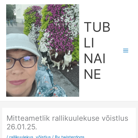
Skip
Main
to
Men
content
TUB
LI
NAI
NE
Mitteametlik rallikuulekuse võistlus
26.01.25.
/
rallikuulekus
,
võistlus
/ By
twisterdogs