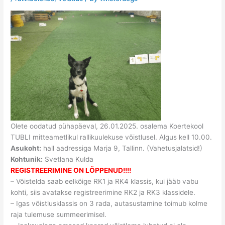
Olete oodatud pühapäeval, 26.01.2025. osalema Koertekool
TUBLI mitteametlikul rallikuulekuse võistlusel. Algus kell 10.00.
Asukoht:
hall aadressiga Marja 9, Tallinn. (Vahetusjalatsid!)
Kohtunik:
Svetlana Kulda
REGISTREERIMINE ON LÕPPENUD!!!!
– Võistelda saab eelkõige RK1 ja RK4 klassis, kui jääb vabu
kohti, siis avatakse registreerimine RK2 ja RK3 klassidele.
– Igas võistlusklassis on 3 rada, autasustamine toimub kolme
raja tulemuse summeerimisel.