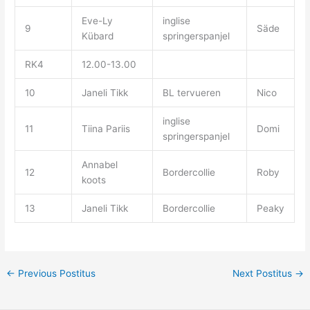
Eve-Ly
inglise
9
Säde
Kübard
springerspanjel
RK4
12.00-13.00
10
Janeli Tikk
BL tervueren
Nico
inglise
11
Tiina Pariis
Domi
springerspanjel
Annabel
12
Bordercollie
Roby
koots
13
Janeli Tikk
Bordercollie
Peaky
←
Previous Postitus
Next Postitus
→