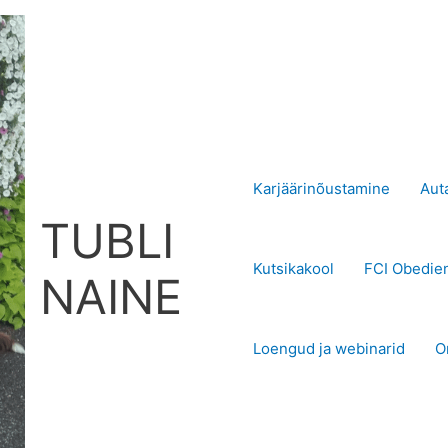
Karjäärinõustamine
Aut
TUBLI
Kutsikakool
FCI Obedie
NAINE
Loengud ja webinarid
O