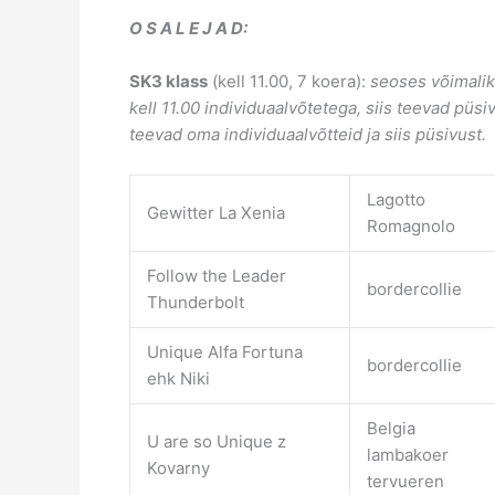
O S A L E J A D:
SK3 klass
(kell 11.00, 7 koera):
seoses võimalik
kell 11.00 individuaalvõtetega, siis teevad püsi
teevad oma individuaalvõtteid ja siis püsivust.
Lagotto
Gewitter La Xenia
Romagnolo
Follow the Leader
bordercollie
Thunderbolt
Unique Alfa Fortuna
bordercollie
ehk Niki
Belgia
U are so Unique z
lambakoer
Kovarny
tervueren