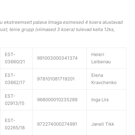
u ekstreemselt palava ilmaga esimesed 4 koera alustavad
vust; teine grupp (viimased 3 koera) tulevad kella 12ks,
EST-
Heleri
991003000341374
03660/21
Leibenau
EST-
Elena
978101081719201
03662/17
Kravchenko
EST-
968000010235289
Inga Liis
02913/15
EST-
972274000274991
Janeli Tikk
02265/18