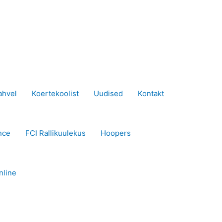
ahvel
Koertekoolist
Uudised
Kontakt
nce
FCI Rallikuulekus
Hoopers
nline