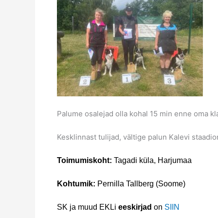
Palume osalejad olla kohal 15 min enne oma kla
Kesklinnast tulijad, vältige palun Kalevi staad
Toimumiskoht:
Tagadi küla, Harjumaa
Kohtumik:
Pernilla Tallberg (Soome)
SK ja muud EKLi
eeskirjad
on
SIIN