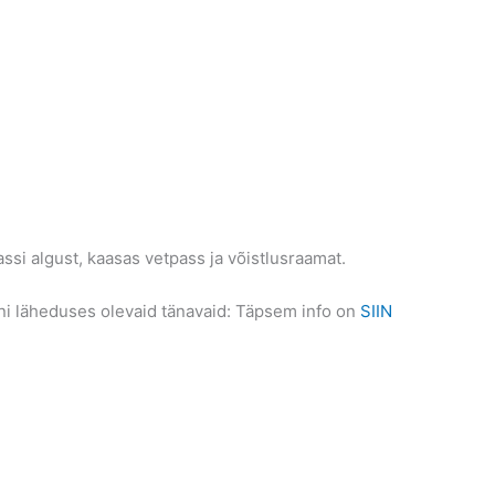
ssi algust, kaasas vetpass ja võistlusraamat.
ioni läheduses olevaid tänavaid: Täpsem info on
SIIN