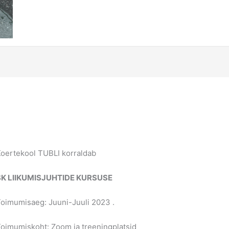
oertekool TUBLI korraldab
SK LIIKUMISJUHTIDE KURSUSE
oimumisaeg: Juuni-Juuli 2023 .
oimumiskoht: Zoom ja treeningplatsid