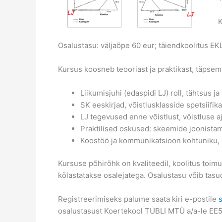
K
Osalustasu: väljaõpe 60 eur; täiendkoolitus EK
Kursus koosneb teooriast ja praktikast, täpsema
Liikumisjuhi (edaspidi LJ) roll, tähtsus j
SK eeskirjad, võistlusklasside spetsiifik
LJ tegevused enne võistlust, võistluse aja
Praktilised oskused: skeemide joonistam
Koostöö ja kommunikatsioon kohtuniku, ko
Kursuse põhirõhk on kvaliteedil, koolitus toi
kõlastatakse osalejatega. Osalustasu võib tasu
Registreerimiseks palume saata kiri e-postile
osalustasust Koertekool TUBLI MTÜ a/a-le EE