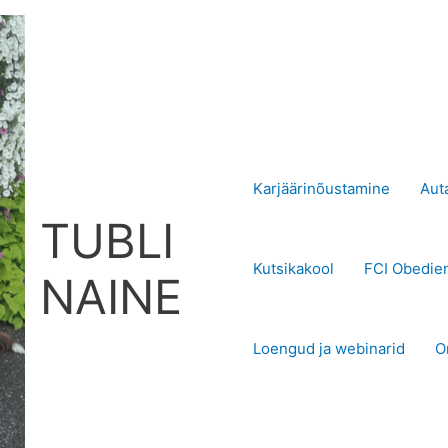
Karjäärinõustamine
Aut
TUBLI
Kutsikakool
FCI Obedie
NAINE
Loengud ja webinarid
O