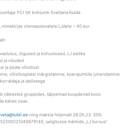
oolitaja: FCI SK kohtunik Svetlana Kulda
L nimekirjas olemasolevatele LJdele – 40 eur.
lt:
a vastutus, õigused ja kohustused, LJ eetika
ad ja nõuded
l ja peale võistlust
ine, võistlusplatsi märgistamine, koerajuhtide juhendamine
rraldaja ja abilistega
mub väikestes gruppides, täpsemad kuupäevad koos
da kahes osas.
sveta@tubli.ee
ning maksta hiljemalt 28.05.23. 50%
552200221040678145, selgitusse märkida „LJ kursus“