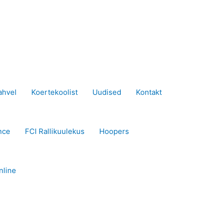
ahvel
Koertekoolist
Uudised
Kontakt
nce
FCI Rallikuulekus
Hoopers
nline