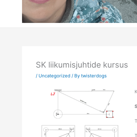
SK liikumisjuhtide kursus
/
Uncategorized
/ By
twisterdogs
K
T
T