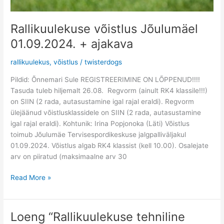
Rallikuulekuse võistlus Jõulumäel
01.09.2024. + ajakava
rallikuulekus
,
võistlus
/
twisterdogs
Pildid: Õnnemari Sule REGISTREERIMINE ON LÕPPENUD!!!!
Tasuda tuleb hiljemalt 26.08. Regvorm (ainult RK4 klassile!!!)
on SIIN (2 rada, autasustamine igal rajal eraldi). Regvorm
ülejäänud võistlusklassidele on SIIN (2 rada, autasustamine
igal rajal eraldi). Kohtunik: Irina Popjonoka (Läti) Võistlus
toimub Jõulumäe Tervisespordikeskuse jalgpalliväljakul
01.09.2024. Võistlus algab RK4 klassist (kell 10.00). Osalejate
arv on piiratud (maksimaalne arv 30
Read More »
Loeng “Rallikuulekuse tehniline
Loeng