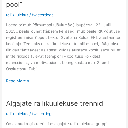
“Rallikuulekuse
pool”
tehniline
pool”
rallikuulekus
/
twisterdogs
Loeng toimub Pärnumaal (Jõulumäel) laupäeval, 22. juulil
2023., peale lõunat (täpsem kellaaeg ilmub peale RK võistluse
registreerimise lõppu). Lektor Svetlana Kulda, EKL atesteeritud
koolitaja. Teemaks on rallikuulekuse tehniline pool, räägitakse
lühidalt tähtsadest asjadest, kuidas alustada koolitusega nii, et
mitte rikkuda tulevat tšempioni – koolituse kõikidest
nüanssidest, va motivatsioon. Loeng kestab max 2 tundi.
Osalustasu: Tubli
Read More »
Algajate rallikuulekuse trennid
Algajate
rallikuulekuse
rallikuulekus
/
twisterdogs
trennid
On alanud registreerimine algajate rallikuulekuse gruppi.