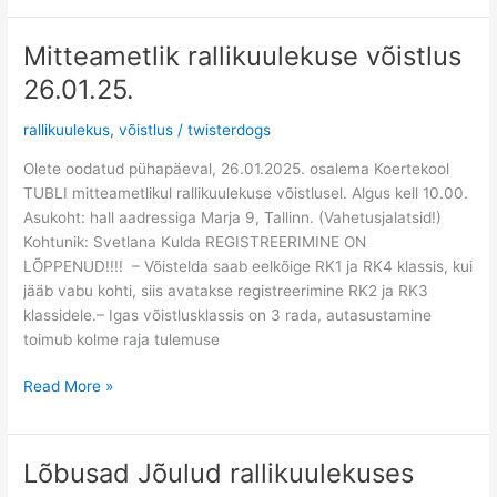
Mitteametlik rallikuulekuse võistlus
Mitteametlik
rallikuulekuse
26.01.25.
võistlus
26.01.25.
rallikuulekus
,
võistlus
/
twisterdogs
Olete oodatud pühapäeval, 26.01.2025. osalema Koertekool
TUBLI mitteametlikul rallikuulekuse võistlusel. Algus kell 10.00.
Asukoht: hall aadressiga Marja 9, Tallinn. (Vahetusjalatsid!)
Kohtunik: Svetlana Kulda REGISTREERIMINE ON
LÕPPENUD!!!! – Võistelda saab eelkõige RK1 ja RK4 klassis, kui
jääb vabu kohti, siis avatakse registreerimine RK2 ja RK3
klassidele.– Igas võistlusklassis on 3 rada, autasustamine
toimub kolme raja tulemuse
Read More »
Lõbusad Jõulud rallikuulekuses
Lõbusad
Jõulud