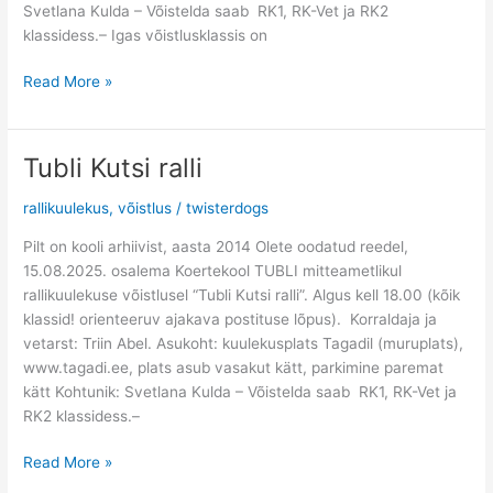
Svetlana Kulda – Võistelda saab RK1, RK-Vet ja RK2
klassidess.– Igas võistlusklassis on
Read More »
Tubli Kutsi ralli
Tubli
Kutsi
rallikuulekus
,
võistlus
/
twisterdogs
ralli
Pilt on kooli arhiivist, aasta 2014 Olete oodatud reedel,
15.08.2025. osalema Koertekool TUBLI mitteametlikul
rallikuulekuse võistlusel “Tubli Kutsi ralli”. Algus kell 18.00 (kõik
klassid! orienteeruv ajakava postituse lõpus). Korraldaja ja
vetarst: Triin Abel. Asukoht: kuulekusplats Tagadil (muruplats),
www.tagadi.ee, plats asub vasakut kätt, parkimine paremat
kätt Kohtunik: Svetlana Kulda – Võistelda saab RK1, RK-Vet ja
RK2 klassidess.–
Read More »