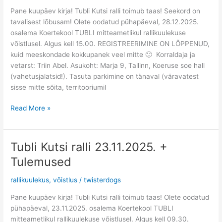
+
Pane kuupäev kirja! Tubli Kutsi ralli toimub taas! Seekord on
meeskondlik
tavalisest lõbusam! Olete oodatud pühapäeval, 28.12.2025.
osalema Koertekool TUBLI mitteametlikul rallikuulekuse
võistlusel. Algus kell 15.00. REGISTREERIMINE ON LÕPPENUD,
kuid meeskondade kokkupanek veel mitte 🙂 Korraldaja ja
vetarst: Triin Abel. Asukoht: Marja 9, Tallinn, Koeruse soe hall
(vahetusjalatsid!). Tasuta parkimine on tänaval (väravatest
sisse mitte sõita, territooriumil
Read More »
Tubli Kutsi ralli 23.11.2025. +
Tubli
Kutsi
Tulemused
ralli
23.11.2025.
rallikuulekus
,
võistlus
/
twisterdogs
+
Pane kuupäev kirja! Tubli Kutsi ralli toimub taas! Olete oodatud
Tulemused
pühapäeval, 23.11.2025. osalema Koertekool TUBLI
mitteametlikul rallikuulekuse võistlusel. Algus kell 09.30.