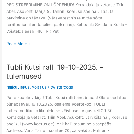
REGISTREERIMINE ON LÕPPENUD! Korraldaja ja vetarst: Triin
Abel. Asukoht: Marja 9, Tallinn, Koeruse soe hall. Tasuta
parkimine on tänaval (väravatest sisse mitte sõita,
territooriumil on tasuline parkimine). Kohtunik: Svetlana Kulda –
Võistelda saab RK1, RK-Vet
Read More »
Tubli Kutsi ralli 19-10-2025. –
Tubli
Kutsi
tulemused
ralli
19-
rallikuulekus
,
võistlus
/
twisterdogs
10-
Pane kuupäev kirja! Tubli Kutsi ralli toimub taas! Olete oodatud
2025.
pühapäeval, 19.10.2025. osalema Koertekool TUBLI
–
mitteametlikul rallikuulekuse võistlusel. Algus kell 09.30.
tulemused
Korraldaja ja vetarst: Triin Abel. Asukoht: Järvküla hall, Koeruse
poolikul (www.koerus.ee), ehk halli tasumine sissepääs.
Aadress: Vana Tartu maantee 20, Järveküla. Kohtunik: