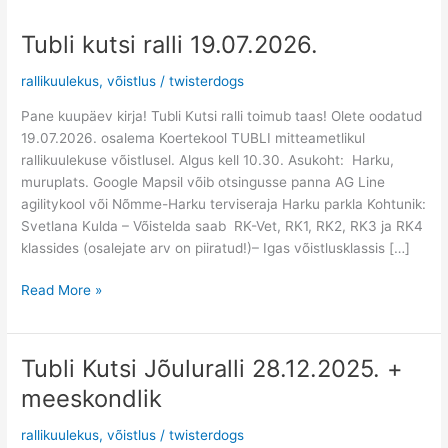
Tubli kutsi ralli 19.07.2026.
Tubli
kutsi
rallikuulekus
,
võistlus
/
twisterdogs
ralli
19.07.2026.
Pane kuupäev kirja! Tubli Kutsi ralli toimub taas! Olete oodatud
19.07.2026. osalema Koertekool TUBLI mitteametlikul
rallikuulekuse võistlusel. Algus kell 10.30. Asukoht: Harku,
muruplats. Google Mapsil võib otsingusse panna AG Line
agilitykool või Nõmme-Harku terviseraja Harku parkla Kohtunik:
Svetlana Kulda – Võistelda saab RK-Vet, RK1, RK2, RK3 ja RK4
klassides (osalejate arv on piiratud!)– Igas võistlusklassis […]
Read More »
Tubli Kutsi Jõuluralli 28.12.2025. +
Tubli
Kutsi
meeskondlik
Jõuluralli
28.12.2025.
rallikuulekus
,
võistlus
/
twisterdogs