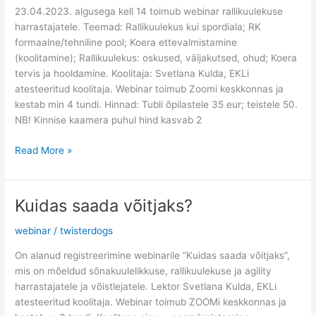
23.04.2023. algusega kell 14 toimub webinar rallikuulekuse
harrastajatele. Teemad: Rallikuulekus kui spordiala; RK
formaalne/tehniline pool; Koera ettevalmistamine
(koolitamine); Rallikuulekus: oskused, väljakutsed, ohud; Koera
tervis ja hooldamine. Koolitaja: Svetlana Kulda, EKLi
atesteeritud koolitaja. Webinar toimub Zoomi keskkonnas ja
kestab min 4 tundi. Hinnad: Tubli õpilastele 35 eur; teistele 50.
NB! Kinnise kaamera puhul hind kasvab 2
Read More »
Kuidas saada võitjaks?
Kuidas
saada
webinar
/
twisterdogs
võitjaks?
On alanud registreerimine webinarile “Kuidas saada võitjaks”,
mis on mõeldud sõnakuulelikkuse, rallikuulekuse ja agility
harrastajatele ja võistlejatele. Lektor Svetlana Kulda, EKLi
atesteeritud koolitaja. Webinar toimub ZOOMi keskkonnas ja