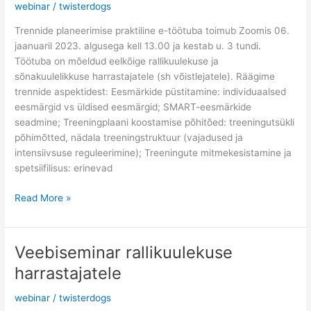
webinar
/
twisterdogs
Trennide planeerimise praktiline e-töötuba toimub Zoomis 06.
jaanuaril 2023. algusega kell 13.00 ja kestab u. 3 tundi.
Töötuba on mõeldud eelkõige rallikuulekuse ja
sõnakuulelikkuse harrastajatele (sh võistlejatele). Räägime
trennide aspektidest: Eesmärkide püstitamine: individuaalsed
eesmärgid vs üldised eesmärgid; SMART-eesmärkide
seadmine; Treeningplaani koostamise põhitõed: treeningutsükli
põhimõtted, nädala treeningstruktuur (vajadused ja
intensiivsuse reguleerimine); Treeningute mitmekesistamine ja
spetsiifilisus: erinevad
Read More »
Veebiseminar rallikuulekuse
Veebiseminar
rallikuulekuse
harrastajatele
harrastajatele
webinar
/
twisterdogs