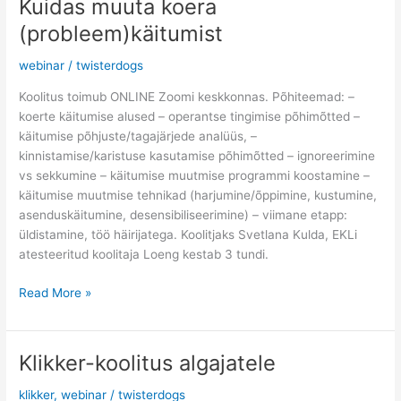
Kuidas muuta koera
Kuidas
muuta
(probleem)käitumist
koera
(probleem)käitumist
webinar
/
twisterdogs
Koolitus toimub ONLINE Zoomi keskkonnas. Põhiteemad: –
koerte käitumise alused – operantse tingimise põhimõtted –
käitumise põhjuste/tagajärjede analüüs, –
kinnistamise/karistuse kasutamise põhimõtted – ignoreerimine
vs sekkumine – käitumise muutmise programmi koostamine –
käitumise muutmise tehnikad (harjumine/õppimine, kustumine,
asenduskäitumine, desensibiliseerimine) – viimane etapp:
üldistamine, töö häirijatega. Koolitjaks Svetlana Kulda, EKLi
atesteeritud koolitaja Loeng kestab 3 tundi.
Read More »
Klikker-koolitus algajatele
Klikker-
koolitus
klikker
,
webinar
/
twisterdogs
algajatele