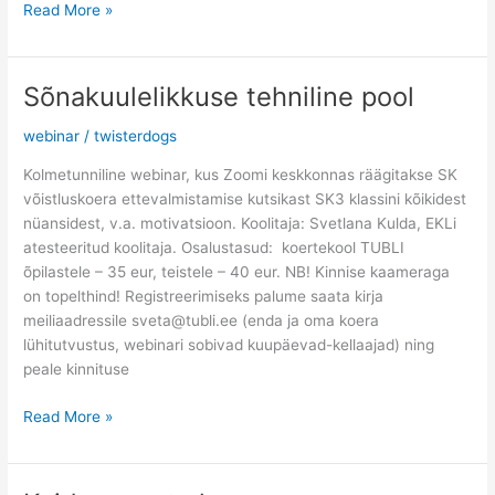
Read More »
Sõnakuulelikkuse tehniline pool
Sõnakuulelikkuse
tehniline
webinar
/
twisterdogs
pool
Kolmetunniline webinar, kus Zoomi keskkonnas räägitakse SK
võistluskoera ettevalmistamise kutsikast SK3 klassini kõikidest
nüansidest, v.a. motivatsioon. Koolitaja: Svetlana Kulda, EKLi
atesteeritud koolitaja. Osalustasud: koertekool TUBLI
õpilastele – 35 eur, teistele – 40 eur. NB! Kinnise kaameraga
on topelthind! Registreerimiseks palume saata kirja
meiliaadressile sveta@tubli.ee (enda ja oma koera
lühitutvustus, webinari sobivad kuupäevad-kellaajad) ning
peale kinnituse
Read More »