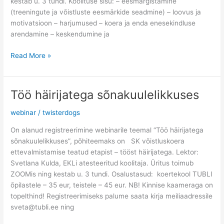
kestab u. 3 tundi. Koolituse sisu: – eesmärgistamine
(treeningute ja võistluste eesmärkide seadmine) – loovus ja
motivatsioon – harjumused – koera ja enda enesekindluse
arendamine – keskendumine ja
Read More »
Töö häirijatega sõnakuulelikkuses
Töö
häirijatega
webinar
/
twisterdogs
sõnakuulelikkuses
On alanud registreerimine webinarile teemal “Töö häirijatega
sõnakuulelikkuses”, põhiteemaks on SK võistluskoera
ettevalmistamise teatud etapist – tööst häirijatega. Lektor:
Svetlana Kulda, EKLi atesteeritud koolitaja. Üritus toimub
ZOOMis ning kestab u. 3 tundi. Osalustasud: koertekool TUBLI
õpilastele – 35 eur, teistele – 45 eur. NB! Kinnise kaameraga on
topelthind! Registreerimiseks palume saata kirja meiliaadressile
sveta@tubli.ee ning