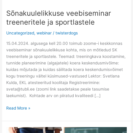
Sõnakuulelikkuse veebiseminar
Sõnakuulelikkuse
veebiseminar
treeneritele ja sportlastele
treeneritele
ja
Uncategorized
,
webinar
/
twisterdogs
sportlastele
15.04.2024. algusega kell 20.00 toimub zoome-i keskkonnas
veebiseminar sõnakuulelikkuse kohta, mis on mõtledud SK
treeneritele ja sportlastele. Teemad: treeningkava koostamine,
tunnide planeerimine (algajatele) koera keskendusmivõime:
kuidas mõjutada ja kuidas säilitada koera keskendumisvõimet
kogu treeningu vältel küsimused-vastused Lektor: Svetlana
Kulda, EKL atesteeritud koolitaja Registreerimine:
sveta@tubli.ee (zoomi link saadetakse peale tasumise
laekumist). Kohtade arv on piiratud kvaliteedi […]
Read More »
Trennide