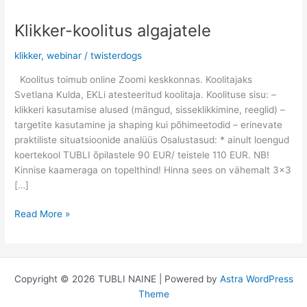
Klikker-koolitus algajatele
Klikker-
koolitus
klikker
,
webinar
/
twisterdogs
algajatele
Koolitus toimub online Zoomi keskkonnas. Koolitajaks
Svetlana Kulda, EKLi atesteeritud koolitaja. Koolituse sisu: –
klikkeri kasutamise alused (mängud, sisseklikkimine, reeglid) –
targetite kasutamine ja shaping kui põhimeetodid – erinevate
praktiliste situatsioonide analüüs Osalustasud: * ainult loengud
koertekool TUBLI õpilastele 90 EUR/ teistele 110 EUR. NB!
Kinnise kaameraga on topelthind! Hinna sees on vähemalt 3×3
[…]
Read More »
Copyright © 2026 TUBLI NAINE | Powered by
Astra WordPress
Theme